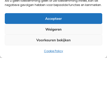
Als u geen toestemming geeft of uw toestemming intrekt, kan dit
negatieve gevolgen hebben voor bepaalde functies en kenmerken.
Accepteer
Weigeren
Voorkeuren bekijken
Cookie Policy
Uw strategische partner voor oplossingen op het
gebied van HR, salarisadministratie en headhunting