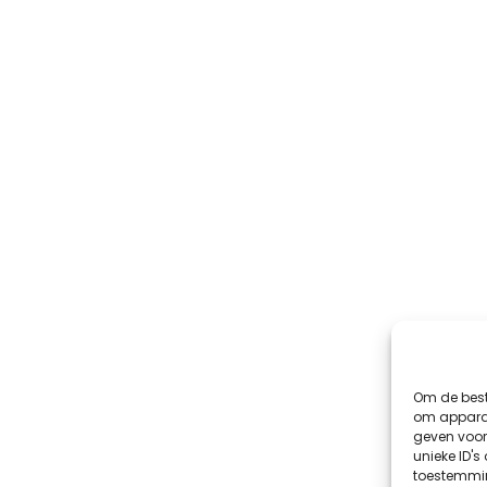
Om de best
om apparaa
geven voor
unieke ID's
toestemmin