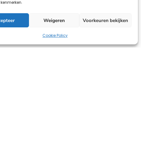
n kenmerken.
cepteer
Weigeren
Voorkeuren bekijken
Cookie Policy
ontact op
m, Nederland
3 0463
hrchapter.com