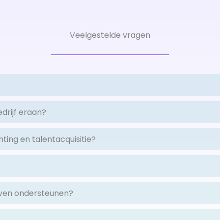
Veelgestelde vragen
edrijf eraan?
ing en talentacquisitie?
jven ondersteunen?