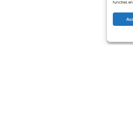
functies e
Ac
HR als service
Neem c
– HRaaS
HR Advies
kelen
HR-diensten voor
Amsterda
tie
starters
+31 6 146
ing,
Salarisadministratie
info@the
ing &
Werknemersverzekering