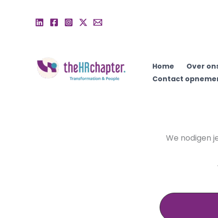
Ga
naar
de
inhoud
Home
Over on
Contact opneme
We nodigen j