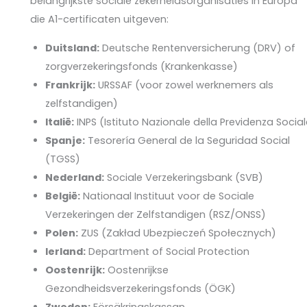
belangrijkste sociale zekerheidsorganisaties in Europa
die A1-certificaten uitgeven:
Duitsland:
Deutsche Rentenversicherung (DRV) of
zorgverzekeringsfonds (Krankenkasse)
Frankrijk:
URSSAF (voor zowel werknemers als
zelfstandigen)
Italië:
INPS (Istituto Nazionale della Previdenza Socia
Spanje:
Tesorería General de la Seguridad Social
(TGSS)
Nederland:
Sociale Verzekeringsbank (SVB)
België:
Nationaal Instituut voor de Sociale
Verzekeringen der Zelfstandigen (RSZ/ONSS)
Polen:
ZUS (Zakład Ubezpieczeń Społecznych)
Ierland:
Department of Social Protection
Oostenrijk:
Oostenrijkse
Gezondheidsverzekeringsfonds (ÖGK)
Zweden:
Försäkringskassan