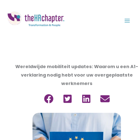
Ga
naar
de
inhoud
Wereldwijde mobiliteit updates: Waarom u een A1-
verklaring nodig hebt voor uw overgeplaatste
werknemers