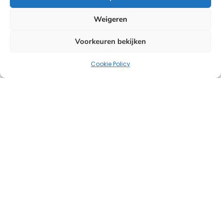
Weigeren
Voorkeuren bekijken
Cookie Policy
Uw strategische partner voor oplossingen op het
gebied van HR, salarisadministratie en headhunting