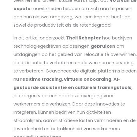
werknemers. Uit een studie van EY blijkt dat
40% van de
expats
moeilijkheden hebben om zich aan te passen
aan hun nieuwe omgeving, wat een impact heeft op
zowel de productiviteit als de retentiegraad.
In dit artikel onderzoekt
TheHRchapter
hoe bedrijven
technologiegedreven oplossingen
gebruiken
om
uitdagingen op het gebied van relocatie te overwinnen,
de efficiëntie te verbeteren en de werknemerservaring
te verbeteren. Geavanceerde digitale platforms bieden
nu
realtime tracking, virtuele onboarding, AI-
gestuurde assistentie en culturele trainingstools
,
die zorgen voor een naadloze overgang voor
werknemers die verhuizen. Door deze innovaties te
integreren, kunnen bedrijven hun activiteiten
stroomlijnen, administratieve lasten verminderen en de
tevredenheid en betrokkenheid van werknemers
aanzienlijk verbeteren.