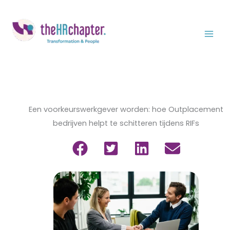
Ga
naar
de
inhoud
Een voorkeurswerkgever worden: hoe Outplacement
bedrijven helpt te schitteren tijdens RIFs