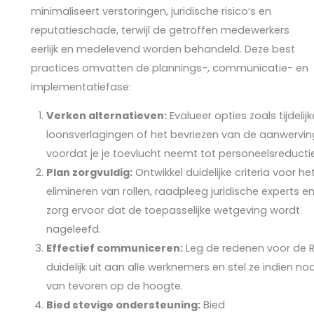
minimaliseert verstoringen, juridische risico’s en
reputatieschade, terwijl de getroffen medewerkers
eerlijk en medelevend worden behandeld. Deze best
practices omvatten de plannings-, communicatie- en
implementatiefase:
Verken alternatieven:
Evalueer opties zoals tijdelijk
loonsverlagingen of het bevriezen van de aanwervin
voordat je je toevlucht neemt tot personeelsreducti
Plan zorgvuldig:
Ontwikkel duidelijke criteria voor he
elimineren van rollen, raadpleeg juridische experts e
zorg ervoor dat de toepasselijke wetgeving wordt
nageleefd.
Effectief communiceren:
Leg de redenen voor de R
duidelijk uit aan alle werknemers en stel ze indien no
van tevoren op de hoogte.
Bied stevige ondersteuning:
Bied