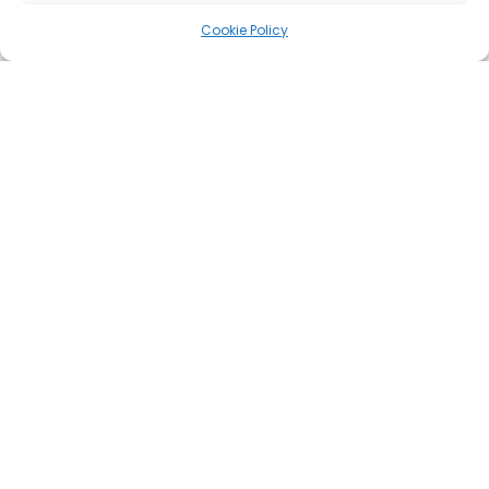
Cookie Policy
Uw strategische partner voor oplossingen op het
gebied van HR, salarisadministratie en headhunting
Diensten
HR als service – HRaaS