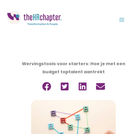
Ga
naar
de
inhoud
Wervingstools voor starters: Hoe je met een
budget toptalent aantrekt