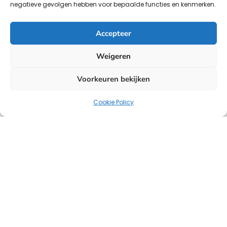
negatieve gevolgen hebben voor bepaalde functies en kenmerken.
Accepteer
Weigeren
Voorkeuren bekijken
Cookie Policy
Uw strategische partner voor oplossingen op het
gebied van HR, salarisadministratie en headhunting