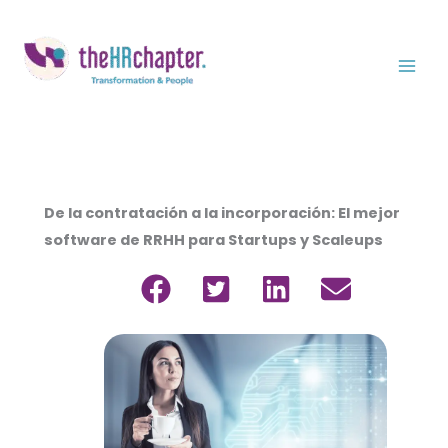
Ir
al
contenido
De la contratación a la incorporación: El mejor
software de RRHH para Startups y Scaleups